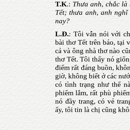
T.K
.:
Thưa anh, chắc là
Tết; thưa anh, anh nghĩ
nay?
L.Đ.
: Tôi vẫn nói với c
bài thơ Tết trên báo, tại
cả và ông nhà thơ nào cũ
thơ Tết. Tôi thấy nó giốn
điểm rất đáng buồn, khôn
giờ, không biết ở các nư
có tình trạng như thế nà
phiếm lắm, rất phù phiế
nó đầy trang, có vẻ tran
ấy, tôi tin là chị cũng k