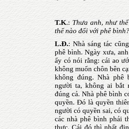
T.K
.:
Thưa anh, như thế 
thế nào đối với phê bình
L.Đ.
: Nhà sáng tác cũng
phê bình. Ngày xưa, anh
ấy có nói rằng: cái ao ướ
không muốn chôn bên cạn
không đúng. Nhà phê b
người ta, không ai bắt
đúng cả. Nhà phê bình có
quyền. Đó là quyền thiê
người có quyền sai, có q
các nhà phê bình phải th
thực. Cái đó thì nhất đị