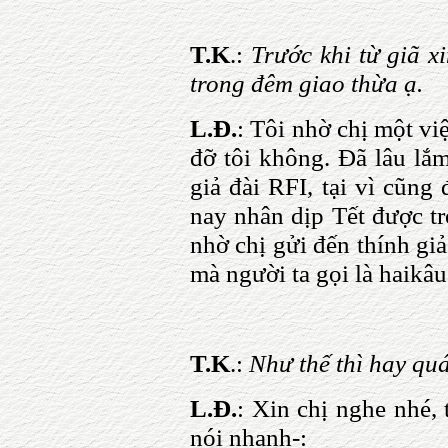
T.K
.:
Trước khi từ giã xi
trong đêm giao thừa ạ.
L.Đ.
: Tôi nhờ chị một vi
đỡ tôi không. Đã lâu lắm
giả đài RFI, tại vì cũng
nay nhân dịp Tết được trở
nhờ chị gửi đến thính giả
mà người ta gọi là haikâ
T.K
.:
Như thế thì hay quá
L.Đ.
: Xin chị nghe nhé, 
nói nhanh-: