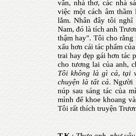
văn, nhà thơ, các nhà s
việc một cách âm thầm h
lắm. Nhân đây tôi nghĩ
Nam, đó là tích anh Trươ
thậm hay". Tôi cho rằng 
xấu hơn cái tác phẩm của
trai hay đẹp gái hơn tác 
cho tương lai của anh, c
Tôi không là gì cả, tại 
chuyện là tất cả
. Người 
núp sau sáng tác của m
mình để khoe khoang và
Tôi rất thích truyện Trươ
T.K
.:
Thưa anh, như vậy 