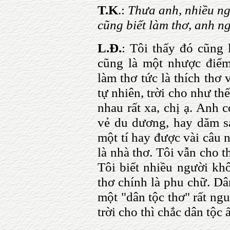
T.K
.:
Thưa anh, nhiều ng
cũng biết làm thơ, anh ng
L.Đ.
: Tôi thấy đó cũng
cũng là một nhược điể
làm thơ tức là thích thơ
tự nhiên, trời cho như t
nhau rất xa, chị ạ. Anh 
vẻ du dương, hay dăm s
một tí hay được vài câu n
là nhà thơ. Tôi vẫn cho t
Tôi biết nhiều người khô
thơ chính là phu chữ. Dâ
một "dân tộc thơ" rất ngu
trời cho thì chắc dân tộc