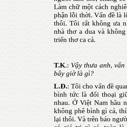
Làm chữ một cách nghiêm
phận lỗi thời. Vấn đề là 
thôi. Tôi rất không ưa n
nhà thơ a dua và không 
triển thơ ca cả.
T.K
.:
Vậy thưa anh, vấn 
bây giờ là gì?
L.Đ.
: Tôi cho vấn đề qua
bình tức là đối thoại g
nhau. Ở Việt Nam hầu n
không phê bình gì cả, th
lại thôi. Và trên báo ngư