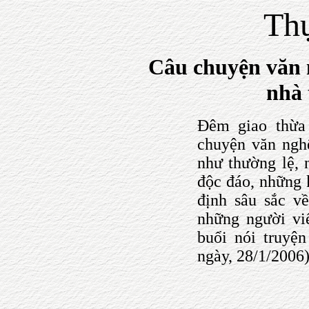
Th
Câu chuyện văn 
nhà 
Đêm giao thừa 
chuyện văn ngh
như thường lệ, 
độc đáo, những 
định sâu sắc v
những người viế
buổi nói truyện
ngày, 28/1/2006