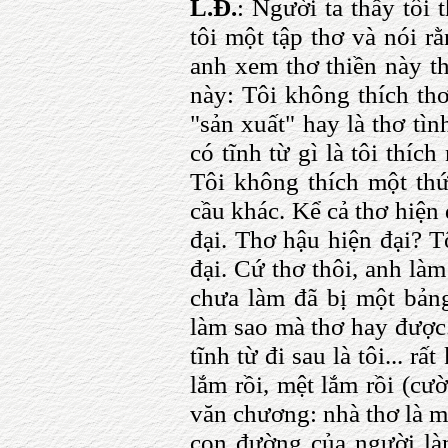
L.Đ.
: Người ta thấy tôi 
tôi một tập thơ và nói r
anh xem thơ thiền này thì
này: Tôi không thích thơ
"sản xuất" hay là thơ tìn
có tĩnh từ gì là tôi thíc
Tôi không thích một thứ
cầu khác. Kể cả thơ hiện 
đại. Thơ hậu hiện đại? T
đại. Cứ thơ thôi, anh là
chưa làm đã bị một bảng 
làm sao mà thơ hay được
tĩnh từ đi sau là tôi... 
lắm rồi, mệt lắm rồi (cư
văn chương: nhà thơ là 
con đường của người làm