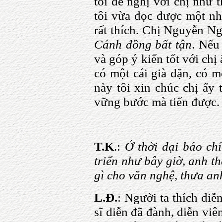
tôi đề nghị với chị như 
tôi vừa đọc được một nhà
rất thích. Chị Nguyễn Ng
Cánh đồng bất tận
. Nếu
và góp ý kiến tốt với chị
có một cái già dặn, có m
này tôi xin chúc chị ấy 
vững bước mà tiến được.
T.K
.:
Ở thời đại báo chí
triển như bây giờ, anh t
gì cho văn nghệ, thưa an
L.Đ.
: Người ta thích diễ
sĩ diễn đã đành, diễn vi