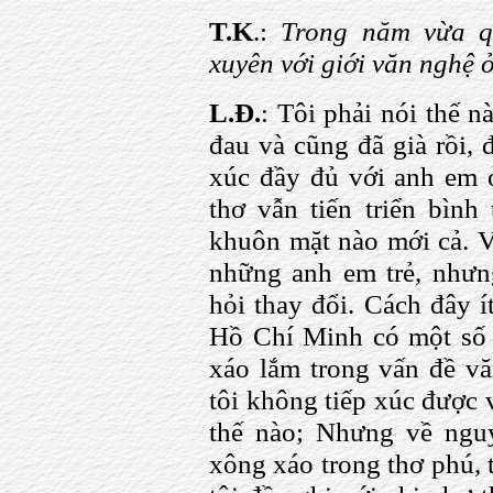
T.K
.:
Trong năm vừa qu
xuyên với giới văn nghệ 
L.Đ.
: Tôi phải nói thế n
đau và cũng đã già rồi, 
xúc đầy đủ với anh em ở
thơ vẫn tiến triển bìn
khuôn mặt nào mới cả. V
những anh em trẻ, nhưn
hỏi thay đổi. Cách đây í
Hồ Chí Minh có một số 
xáo lắm trong vấn đề vă
tôi không tiếp xúc được 
thế nào; Nhưng về ngu
xông xáo trong thơ phú, 