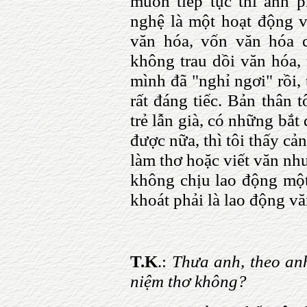
muốn tiếp tục thì anh p
nghệ là một hoạt động vă
văn hóa, vốn văn hóa 
không trau dồi văn hóa,
mình đã "nghỉ ngơi" rồi, 
rất đáng tiếc. Bản thân 
trẻ lẫn già, có những bắt
được nữa, thì tôi thấy c
làm thơ hoặc viết văn như
không chịu lao động một 
khoát phải là lao động vă
T.K
.:
Thưa anh, theo anh
niệm thơ không?