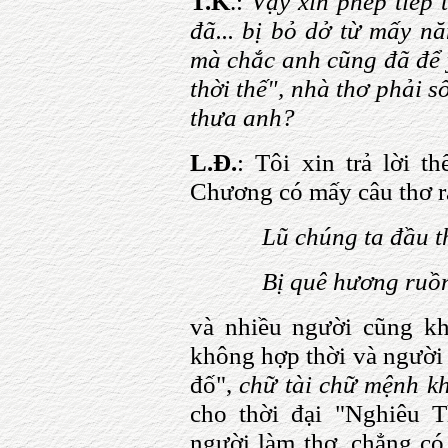
T.K
.:
Vậy xin phép tiếp 
đã... bị bỏ dở từ mấy n
mà chắc anh cũng đã để ý
thời thế", nhà thơ phải s
thưa anh?
L.Đ.
: Tôi xin trả lời 
Chương có mấy câu thơ rấ
Lũ chúng ta đầu t
Bị quê hương ruồn
và nhiều người cũng kh
không hợp thời và người 
đố",
chữ tài chữ mệnh k
cho thời đại "Nghiêu Th
người làm thơ, chẳng có