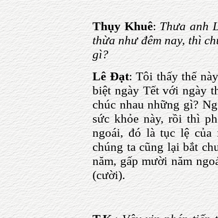
Thụy Khuê
:
Thưa anh L
thừa như đêm nay, thì ch
gì?
Lê Đạt
: Tôi thấy thế nà
biệt ngày Tết với ngày 
chúc nhau những gì? Ng
sức khỏe này, rồi thì 
ngoái, đó là tục lệ củ
chúng ta cũng lại bắt ch
năm, gấp mười năm ngoái 
(cười).