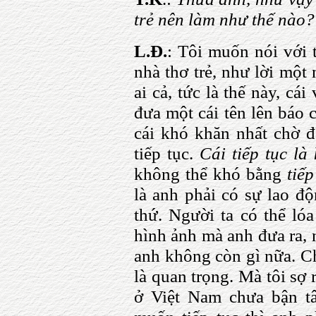
trẻ nên làm như thế nào?
L.Đ.
: Tôi muốn nói với 
nhà thơ trẻ, như lời một
ai cả, tức là thế này, cá
đưa một cái tên lên báo 
cái khó khăn nhất chờ đợ
tiếp tục.
Cái tiếp tục là 
không thể khó bằng
tiếp
là anh phải có sự lao độ
thứ. Người ta có thể lóa
hình ảnh mà anh đưa ra, n
anh không còn gì nữa. Ch
là quan trọng. Mà tôi sợ 
ở Việt Nam chưa bận tâ