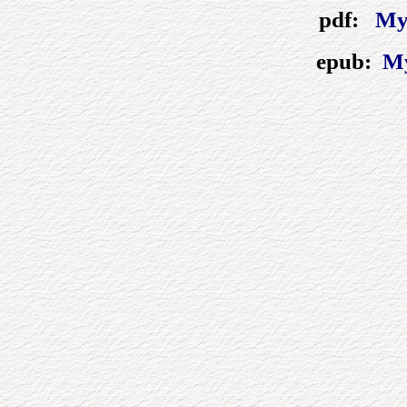
pdf:
My
epub:
My