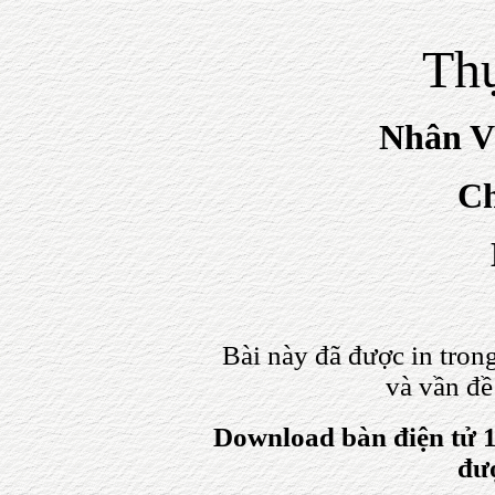
Th
Nhân V
Ch
Bài này đã được in tro
và vần đ
Download bàn điện tử 1
đư